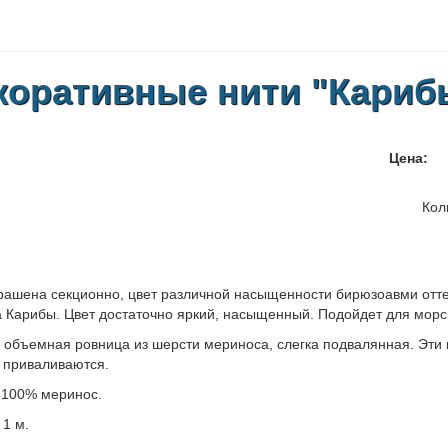
коративные нити "Кариб
Цена:
Кол
рашена секционно, цвет различной насыщенности бирюзоавми отте
 Карибы. Цвет достаточно яркий, насыщенный. Подойдет для морс
 объемная ровница из шерсти мериноса, слегка подвалянная. Эти
 приваливаются.
 100% меринос.
 1 м.