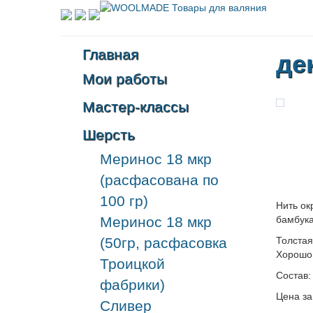
Главная
де
Мои работы
Мастер-классы
Шерсть
Меринос 18 мкр
(расфасована по
100 гр)
Нить ок
Меринос 18 мкр
бамбука
(50гр, расфасовка
Толстая
Хорошо
Троицкой
Состав:
фабрики)
Цена за
Сливер