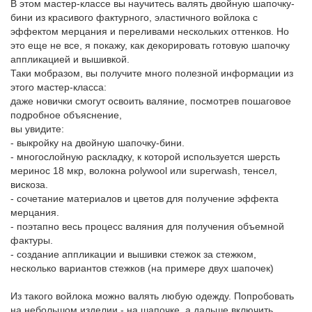
В этом мастер-классе вы научитесь валять двойную шапочку-
бини из красивого фактурного, эластичного войлока с
эффектом мерцания и переливами нескольких оттенков. Но
это еще не все, я покажу, как декорировать готовую шапочку
аппликацией и вышивкой.
Таки мобразом, вы получите много полезной информации из
этого мастер-класса:
даже новички смогут освоить валяние, посмотрев пошаговое
подробное объяснение,
вы увидите:
- выкройку на двойную шапочку-бини.
- многослойную раскладку, к которой используется шерсть
меринос 18 мкр, волокна polywool или superwash, тенсел,
вискоза.
- сочетание материалов и цветов для получение эффекта
мерцания.
- поэтапно весь процесс валяния для получения объемной
фактуры.
- создание аппликации и вышивки стежок за стежком,
несколько вариантов стежков (на примере двух шапочек)
Из такого войлока можно валять любую одежду. Попробовать
на небольшом изделии - на шапочке, а дальше включить