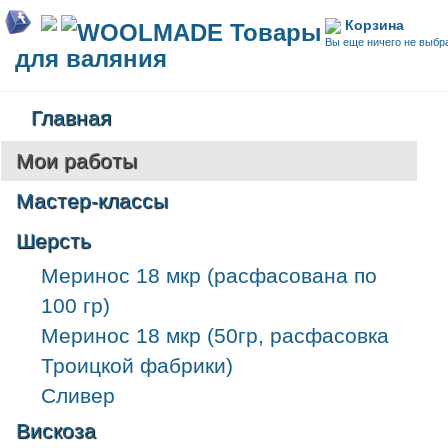
Корзина
WOOLMADE Товары
Вы еще ничего не выбр
для валяния
Главная
Мои работы
Мастер-классы
Шерсть
Меринос 18 мкр (расфасована по
100 гр)
Меринос 18 мкр (50гр, расфасовка
Троицкой фабрики)
Сливер
Вискоза