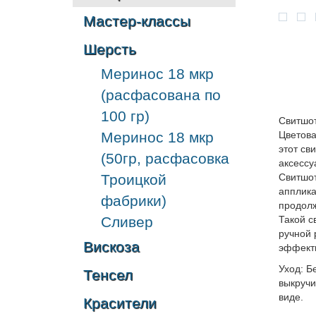
Мастер-классы
Шерсть
Меринос 18 мкр
(расфасована по
100 гр)
Свитшот
Меринос 18 мкр
Цветова
этот св
(50гр, расфасовка
аксессу
Троицкой
Свитшот
апплика
фабрики)
продолж
Сливер
Такой с
ручной 
Вискоза
эффект
Уход: Б
Тенсел
выкручи
виде.
Красители