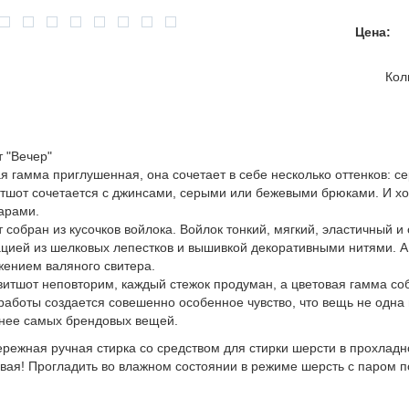
Цена:
Кол
 "Вечер"
я гамма приглушенная, она сочетает в себе несколько оттенков: с
итшот сочетается с джинсами, серыми или бежевыми брюками. И 
арами.
 собран из кусочков войлока. Войлок тонкий, мягкий, эластичный 
цией из шелковых лепестков и вышивкой декоративными нитями. А в
ением валяного свитера.
витшот неповторим, каждый стежок продуман, а цветовая гамма со
работы создается совешенно особенное чувство, что вещь не одна и
нее самых брендовых вещей.
ережная ручная стирка со средством для стирки шерсти в прохладн
вая! Прогладить во влажном состоянии в режиме шерсть с паром п