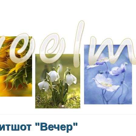
итшот "Вечер"